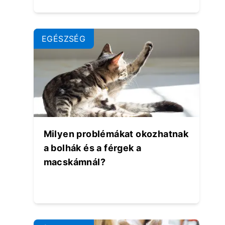
EGÉSZSÉG
Milyen problémákat okozhatnak
a bolhák és a férgek a
macskámnál?