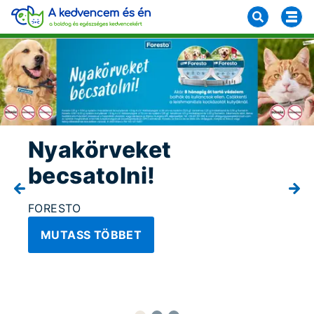
Nyakörveket
becsatolni!
FORESTO
MUTASS TÖBBET