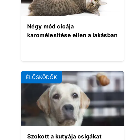
Négy mód cicája
karomélesítése ellen a lakásban
ÉLŐSKÖDŐK
Szokott a kutyája csigákat