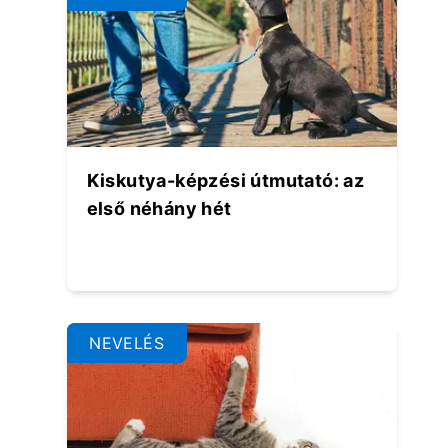
Kiskutya-képzési útmutató: az
első néhány hét
NEVELÉS