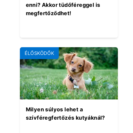
enni? Akkor tüdőféreggel is
megfertőződhet!
ÉLŐSKÖDŐK
Milyen súlyos lehet a
szívféregfertőzés kutyáknál?