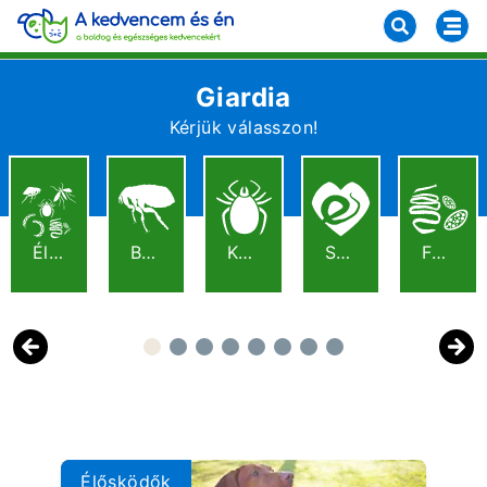
Giardia
Kérjük válasszon!
Élősködők
Bolhák
Kullancsok
Szívféreg
Férgek
Previous
Next
Élősködők