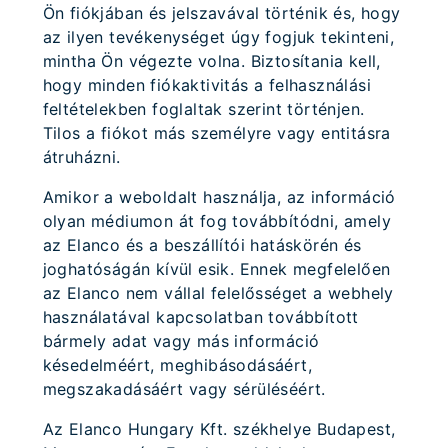
Ön fiókjában és jelszavával történik és, hogy
az ilyen tevékenységet úgy fogjuk tekinteni,
mintha Ön végezte volna. Biztosítania kell,
hogy minden fiókaktivitás a felhasználási
feltételekben foglaltak szerint történjen.
Tilos a fiókot más személyre vagy entitásra
átruházni.
Amikor a weboldalt használja, az információ
olyan médiumon át fog továbbítódni, amely
az Elanco és a beszállítói hatáskörén és
joghatóságán kívül esik. Ennek megfelelően
az Elanco nem vállal felelősséget a webhely
használatával kapcsolatban továbbított
bármely adat vagy más információ
késedelméért, meghibásodásáért,
megszakadásáért vagy sérüléséért.
Az Elanco Hungary Kft. székhelye Budapest,