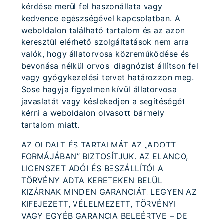
kérdése merül fel haszonállata vagy
kedvence egészségével kapcsolatban. A
weboldalon található tartalom és az azon
keresztül elérhető szolgáltatások nem arra
valók, hogy állatorvosa közreműködése és
bevonása nélkül orvosi diagnózist állítson fel
vagy gyógykezelési tervet határozzon meg.
Sose hagyja figyelmen kívül állatorvosa
javaslatát vagy késlekedjen a segítéségét
kérni a weboldalon olvasott bármely
tartalom miatt.
AZ OLDALT ÉS TARTALMÁT AZ „ADOTT
FORMÁJÁBAN” BIZTOSÍTJUK. AZ ELANCO,
LICENSZET ADÓI ÉS BESZÁLLÍTÓI A
TÖRVÉNY ADTA KERETEKEN BELÜL
KIZÁRNAK MINDEN GARANCIÁT, LEGYEN AZ
KIFEJEZETT, VÉLELMEZETT, TÖRVÉNYI
VAGY EGYÉB GARANCIA BELEÉRTVE – DE