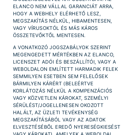
ELANCO NEM VÁLLAL GARANCIÁT ARRA,
HOGY A WEBHELY ELÉRHETŐ LESZ,
MEGSZAKÍTÁS NÉLKÜL, HIBAMENTESEN,
VAGY VÍRUSOKTÓL ÉS MÁS KÁROS
ÖSSZETEVŐKTŐL MENTESEN.
A VONATKOZÓ JOGSZABÁLYOK SZERINT
MEGENGEDETT MÉRTÉKBEN AZ ELANCO,
LICENSZET ADÓI ÉS BESZÁLLÍTÓI, VAGY A
WEBOLDALON EMLÍTETT HARMADIK FELEK
SEMMILYEN ESETBEN SEM FELELŐSEK
BÁRMILYEN KÁRÉRT (BELEÉRTVE
KORLÁTOZÁS NÉLKÜL A KOMPENZÁCIÓS
VAGY KÖZVETLEN KÁROKAT, SZEMÉLYI
SÉRÜLÉST/JOGELLENESEN OKOZOTT
HALÁLT, AZ ÜZLETI TEVÉKENYSÉG
MEGSZAKÍTÁSÁBÓL VAGY AZ ADATOK
ELVESZTÉSÉBŐL EREDŐ NYERESÉGKIESÉST
VAGY KÁROKAT), AMELYEK A WEBOLDAL