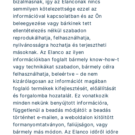
bizalmasnak, így az Elanconak nincs
semmilyen kötelezettsége ezzel az
információval kapcsolatban és az Ön
beleegyezése vagy bárkinek tett
ellentételezés nélkül szabadon
reprodukálhatja, felhasználhatja,
nyilvánosságra hozhatja és terjesztheti
másoknak. Az Elanco az ilyen
információkban foglalt bármely know-how-t
vagy technikákat szabadon, bármely célra
felhasználhatja, beleértve – de nem
kizárólagosan az információt magában
foglaló termékek kifejlesztését, előállítását
és forgalomba hozatalát. Ez vonatkozik
minden nekünk benyújtott információra,
függetlenül a beadás módjától: a beadás
történhet e-mailen, a weboldalon kitöltött
formanyomtatványon, faliújságon, vagy
bármely más módon. Az Elanco időről időre