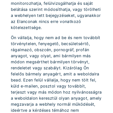
monitorozhatja, felülvizsgálhatja és saját
belátása szerint módosíthatja, vagy törölheti
a webhelyen tett bejegyzéseket, ugyanakkor
az Elanconak nincs erre vonatkozó
kötelezettsége.
Ön vállalja, hogy nem ad be és nem továbbít
törvénytelen, fenyegető, becsületsértő,
rágalmazó, obszcén, pornográf, profán
anyagot, vagy olyat, ami bármilyen más
módon megsérthet bármilyen törvényt,
rendeletet vagy szabályt. Kizárólag Ön
felelős bármely anyagért, amit a weboldalra
bead. Ezen felül vállalja, hogy nem tölt fel,
küld e-mailen, posztol vagy továbbít,
terjeszt vagy más módon hoz nyilvánosságra
a weboldalon keresztül olyan anyagot, amely
megzavarja a webhely normál működését,
ideértve a kérdéses témához nem