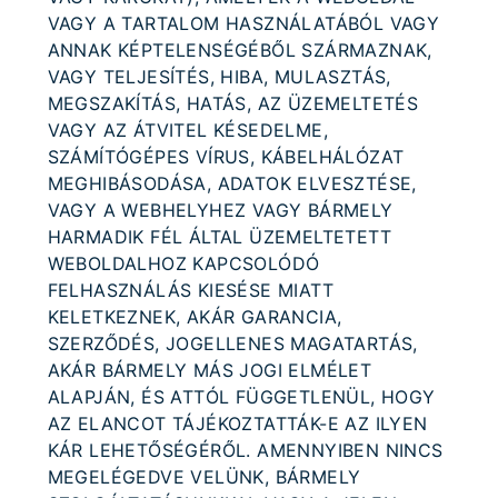
VAGY A TARTALOM HASZNÁLATÁBÓL VAGY
ANNAK KÉPTELENSÉGÉBŐL SZÁRMAZNAK,
VAGY TELJESÍTÉS, HIBA, MULASZTÁS,
MEGSZAKÍTÁS, HATÁS, AZ ÜZEMELTETÉS
VAGY AZ ÁTVITEL KÉSEDELME,
SZÁMÍTÓGÉPES VÍRUS, KÁBELHÁLÓZAT
MEGHIBÁSODÁSA, ADATOK ELVESZTÉSE,
VAGY A WEBHELYHEZ VAGY BÁRMELY
HARMADIK FÉL ÁLTAL ÜZEMELTETETT
WEBOLDALHOZ KAPCSOLÓDÓ
FELHASZNÁLÁS KIESÉSE MIATT
KELETKEZNEK, AKÁR GARANCIA,
SZERZŐDÉS, JOGELLENES MAGATARTÁS,
AKÁR BÁRMELY MÁS JOGI ELMÉLET
ALAPJÁN, ÉS ATTÓL FÜGGETLENÜL, HOGY
AZ ELANCOT TÁJÉKOZTATTÁK-E AZ ILYEN
KÁR LEHETŐSÉGÉRŐL. AMENNYIBEN NINCS
MEGELÉGEDVE VELÜNK, BÁRMELY