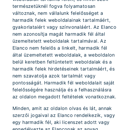
természetüknél fogva folyamatosan
változnak, nem vállalunk felelősséget a
harmadik felek weboldalainak tartalmáért,
gyakorlataiért vagy színvonaláért. Az Elanco
nem azonosítja magát harmadik fél által
üzemeltetett weboldalak tartalmával. Az
Elanco nem felelős a linkelt, harmadik fél
által üzemeltetett weboldalak, a weboldalon
belül keretben feltüntetett weboldalak és a
harmadik felek hirdetéseinek tartalmáért, és
nem szavatolja azok tartalmát vagy
pontosságát. Harmadik fél weboldalait saját
felelősségére használja és a felhasználásra
az oldalon megadott feltételek vonatkoznak.
Minden, amit az oldalon olvas és lát, annak
szerzői jogaival az Elanco rendelkezik, vagy
egy harmadik fél, aki licenszet adott vagy
engedélyezte az Elanconak az anyag