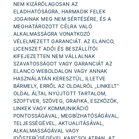
NEM KIZÁRÓLAGOSAN AZ
ELADHATÓSÁGRA, HARMADIK FELEK
JOGAINAK MEG NEM SÉRTÉSÉRE, ÉS A
MEGHATÁROZOTT CÉLRA VALÓ
ALKALMASSÁGRA VONATKOZÓ
VÉLELMEZETT GARANCIÁT. AZ ELANCO,
LICENSZET ADÓI ÉS BESZÁLLÍTÓI
KIFEJEZETTEN NEM VÁLLALNAK
SZAVATOSSÁGOT VAGY GARANCIÁT AZ
ELANCO WEBOLDALON VAGY ANNAK
HASZNÁLATÁN KERESZTÜL, ILLETVE
BÁRMELY, ERRŐL AZ OLDALRÓL „LINKELT”
OLDAL ÁLTAL NYÚJTOTT TARTALOM,
SZOFTVER, SZÖVEG, GRAFIKA, ESZKÖZÖK,
LINKEK VAGY KOMMUNIKÁCIÓ
PONTOSSÁGÁVAL, MEGBÍZHATÓSÁGÁVAL,
TELJESSÉGÉVEL, AKTUALITÁSÁVAL,
ALKALMASSÁGÁVAL VAGY
IDŐSZERŰSÉGÉVEL KAPCSOLATBAN. AZ