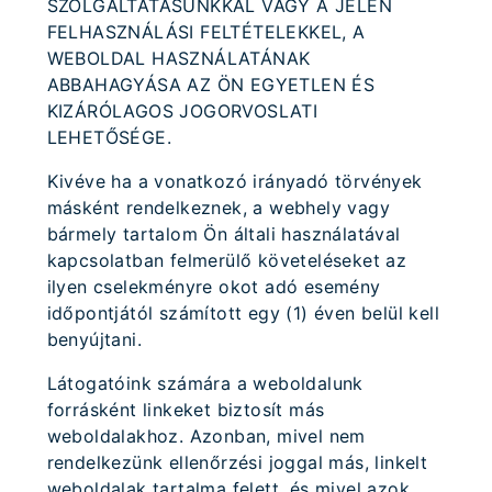
SZOLGÁLTATÁSUNKKAL VAGY A JELEN
FELHASZNÁLÁSI FELTÉTELEKKEL, A
WEBOLDAL HASZNÁLATÁNAK
ABBAHAGYÁSA AZ ÖN EGYETLEN ÉS
KIZÁRÓLAGOS JOGORVOSLATI
LEHETŐSÉGE.
Kivéve ha a vonatkozó irányadó törvények
másként rendelkeznek, a webhely vagy
bármely tartalom Ön általi használatával
kapcsolatban felmerülő követeléseket az
ilyen cselekményre okot adó esemény
időpontjától számított egy (1) éven belül kell
benyújtani.
Látogatóink számára a weboldalunk
forrásként linkeket biztosít más
weboldalakhoz. Azonban, mivel nem
rendelkezünk ellenőrzési joggal más, linkelt
weboldalak tartalma felett, és mivel azok