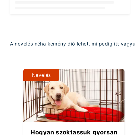
Loading...
A nevelés néha kemény dió lehet, mi pedig itt vagy
Nevelés
Hogyan szoktassuk gyorsan