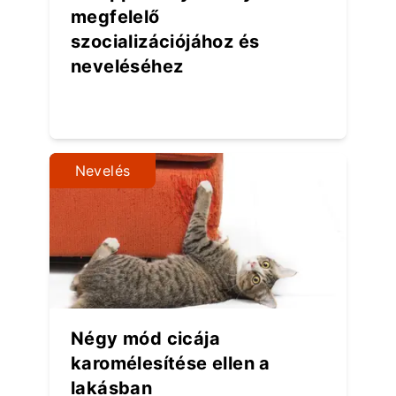
megfelelő
szocializációjához és
neveléséhez
Nevelés
Négy mód cicája
karomélesítése ellen a
lakásban