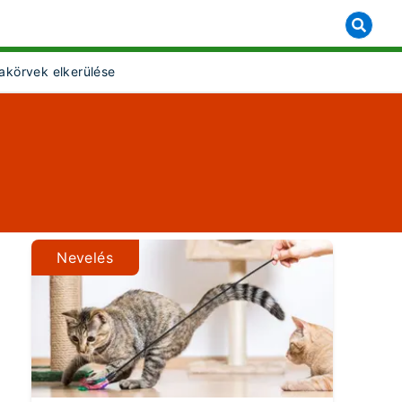
akörvek elkerülése
t Object]
Nevelés