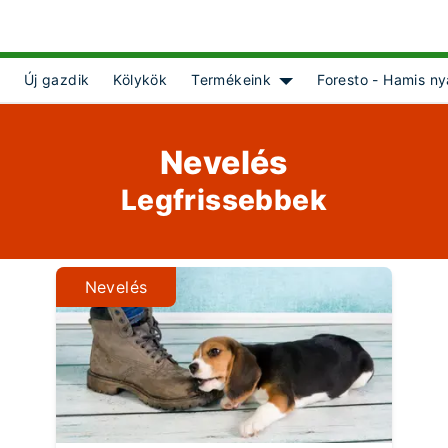
Új gazdik
Kölykök
Termékeink
Foresto - Hamis ny
 for [object Object]
Show submenu for [objec
Nevelés
Legfrissebbek
Nevelés