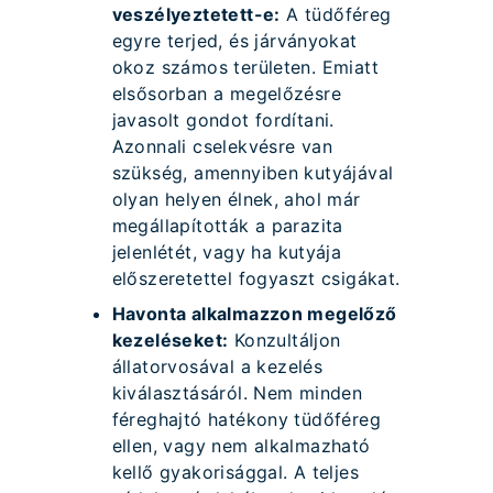
veszélyeztetett-e:
A tüdőféreg
egyre terjed, és járványokat
okoz számos területen. Emiatt
elsősorban a megelőzésre
javasolt gondot fordítani.
Azonnali cselekvésre van
szükség, amennyiben kutyájával
olyan helyen élnek, ahol már
megállapították a parazita
jelenlétét, vagy ha kutyája
előszeretettel fogyaszt csigákat.
Havonta alkalmazzon megelőző
kezeléseket:
Konzultáljon
állatorvosával a kezelés
kiválasztásáról. Nem minden
féreghajtó hatékony tüdőféreg
ellen, vagy nem alkalmazható
kellő gyakorisággal. A teljes