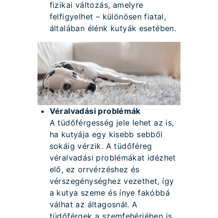
fizikai változás, amelyre
felfigyelhet – különösen fiatal,
általában élénk kutyák esetében.
Véralvadási problémák
A tüdőférgesség jele lehet az is,
ha kutyája egy kisebb sebből
sokáig vérzik. A tüdőféreg
véralvadási problémákat idézhet
elő, ez orrvérzéshez és
vérszegénységhez vezethet, így
a kutya szeme és ínye fakóbbá
válhat az áltagosnál. A
tüdőférgek a szemfehérjében is