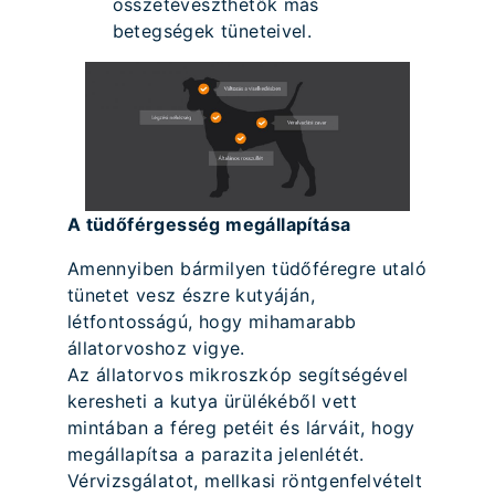
összetéveszthetők más
betegségek tüneteivel.
A tüdőférgesség megállapítása
Amennyiben bármilyen tüdőféregre utaló
tünetet vesz észre kutyáján,
létfontosságú, hogy mihamarabb
állatorvoshoz vigye.
Az állatorvos mikroszkóp segítségével
keresheti a kutya ürülékéből vett
mintában a féreg petéit és lárváit, hogy
megállapítsa a parazita jelenlétét.
Vérvizsgálatot, mellkasi röntgenfelvételt