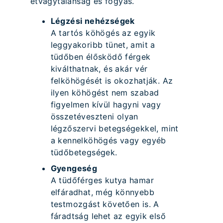
étvágytalanság és fogyás.
Légzési nehézségek
A tartós köhögés az egyik
leggyakoribb tünet, amit a
tüdőben élősködő férgek
kiválthatnak, és akár vér
felköhögését is okozhatják. Az
ilyen köhögést nem szabad
figyelmen kívül hagyni vagy
összetéveszteni olyan
légzőszervi betegségekkel, mint
a kennelköhögés vagy egyéb
tüdőbetegségek.
Gyengeség
A tüdőférges kutya hamar
elfáradhat, még könnyebb
testmozgást követően is. A
fáradtság lehet az egyik első