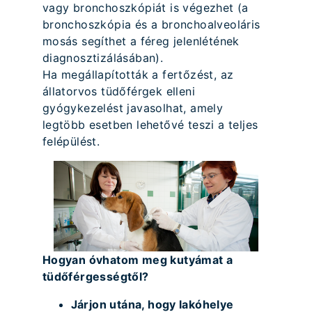
vagy bronchoszkópiát is végezhet (a
bronchoszkópia és a bronchoalveoláris
mosás segíthet a féreg jelenlétének
diagnosztizálásában).
Ha megállapították a fertőzést, az
állatorvos tüdőférgek elleni
gyógykezelést javasolhat, amely
legtöbb esetben lehetővé teszi a teljes
felépülést.
Hogyan óvhatom meg kutyámat a
tüdőférgességtől?
Járjon utána, hogy lakóhelye