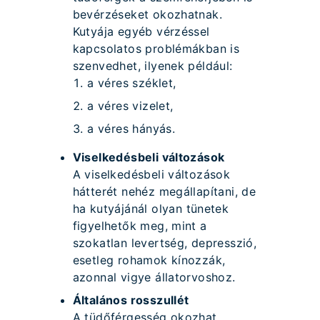
bevérzéseket okozhatnak.
Kutyája egyéb vérzéssel
kapcsolatos problémákban is
szenvedhet, ilyenek például:
a véres széklet,
a véres vizelet,
a véres hányás.
Viselkedésbeli változások
A viselkedésbeli változások
hátterét nehéz megállapítani, de
ha kutyájánál olyan tünetek
figyelhetők meg, mint a
szokatlan levertség, depresszió,
esetleg rohamok kínozzák,
azonnal vigye állatorvoshoz.
Általános rosszullét
A tüdőférgesség okozhat