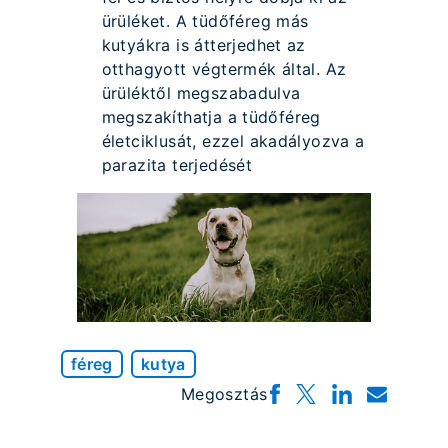
ürüléket. A tüdőféreg más
kutyákra is átterjedhet az
otthagyott végtermék által. Az
ürüléktől megszabadulva
megszakíthatja a tüdőféreg
életciklusát, ezzel akadályozva a
parazita terjedését
féreg
kutya
Megosztás