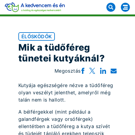
ÉLŐSKÖDŐK
Mik a tüdőféreg
tünetei kutyáknál?
Megosztás
Kutyája egészségére nézve a tüdőféreg
olyan veszélyt jelenthet, amelyről még
talán nem is hallott.
A bélférgekkel (mint például a
galandférgek vagy orsóférgek)
ellentétben a tüdőféreg a kutya szívét
és tüdejét tápláló erekben telepszik