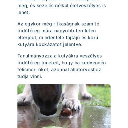
meg, és kezelés nélkül életveszélyes is
lehet.
Az egykor még ritkaságnak számító
tüdőféreg mára nagyobb területen
elterjedt, mindenféle fajtájú és korú
kutyára kockázatot jelentve.
Tanulmányozza a kutyákra veszélyes
tüdőféreg tüneteit, hogy ha kedvencén
felismeri őket, azonnal állatorvoshoz
tudja vinni.