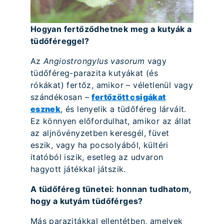
Hogyan fertőződhetnek meg a kutyák a
tüdőféreggel?
Az
Angiostrongylus vasorum
vagy
tüdőféreg-parazita kutyákat (és
rókákat) fertőz, amikor – véletlenül vagy
szándékosan –
fertőzött csigákat
esznek
, és lenyelik a tüdőféreg lárváit.
Ez könnyen előfordulhat, amikor az állat
az aljnövényzetben keresgél, füvet
eszik, vagy ha pocsolyából, kültéri
itatóból iszik, esetleg az udvaron
hagyott játékkal játszik.
A tüdőféreg tünetei: honnan tudhatom,
hogy a kutyám tüdőférges?
Más parazitákkal ellentétben, amelyek