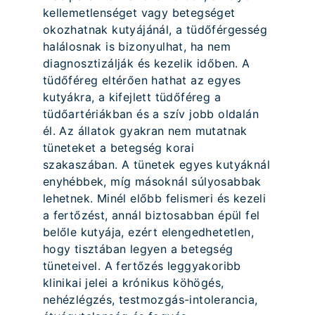
kellemetlenséget vagy betegséget
okozhatnak kutyájánál, a tüdőférgesség
halálosnak is bizonyulhat, ha nem
diagnosztizálják és kezelik időben. A
tüdőféreg eltérően hathat az egyes
kutyákra, a kifejlett tüdőféreg a
tüdőartériákban és a szív jobb oldalán
él. Az állatok gyakran nem mutatnak
tüneteket a betegség korai
szakaszában. A tünetek egyes kutyáknál
enyhébbek, míg másoknál súlyosabbak
lehetnek. Minél előbb felismeri és kezeli
a fertőzést, annál biztosabban épül fel
belőle kutyája, ezért elengedhetetlen,
hogy tisztában legyen a betegség
tüneteivel. A fertőzés leggyakoribb
klinikai jelei a krónikus köhögés,
nehézlégzés, testmozgás-intolerancia,