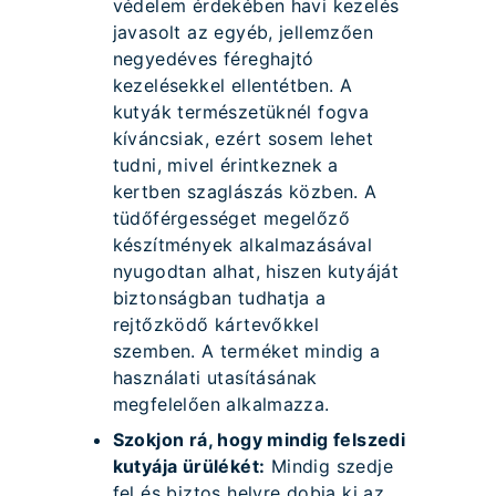
védelem érdekében havi kezelés
javasolt az egyéb, jellemzően
negyedéves féreghajtó
kezelésekkel ellentétben. A
kutyák természetüknél fogva
kíváncsiak, ezért sosem lehet
tudni, mivel érintkeznek a
kertben szaglászás közben. A
tüdőférgességet megelőző
készítmények alkalmazásával
nyugodtan alhat, hiszen kutyáját
biztonságban tudhatja a
rejtőzködő kártevőkkel
szemben. A terméket mindig a
használati utasításának
megfelelően alkalmazza.
Szokjon rá, hogy mindig felszedi
kutyája ürülékét:
Mindig szedje
fel és biztos helyre dobja ki az