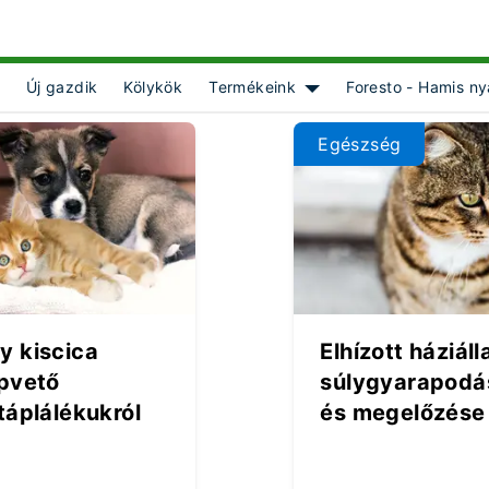
Új gazdik
Kölykök
Termékeink
Foresto - Hamis ny
 for [object Object]
Show submenu for [objec
Egészség
y kiscica
Elhízott háziáll
apvető
súlygyarapodá
táplálékukról
és megelőzése