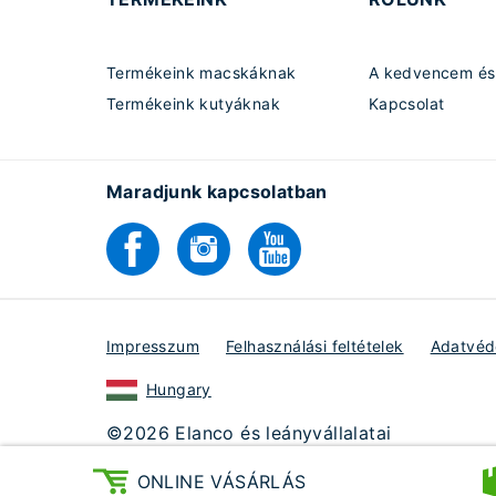
Termékeink macskáknak
A kedvencem és 
Termékeink kutyáknak
Kapcsolat
Maradjunk kapcsolatban
Impresszum
Felhasználási feltételek
Adatvéde
Hungary
©2026 Elanco és leányvállalatai
Bayer Hungária Kft.
ONLINE VÁSÁRLÁS
Utoljára szerkesztve:
2020. Május