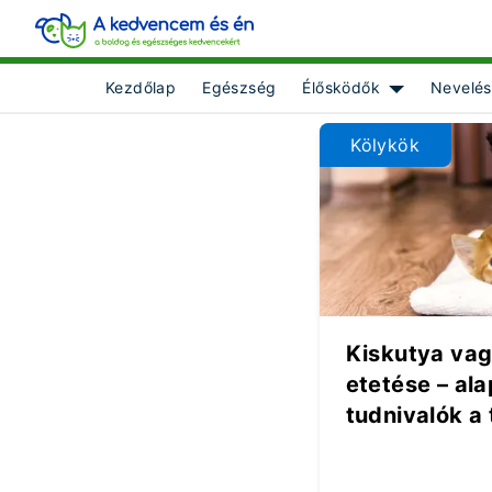
Kezdőlap
Egészség
Élősködők
Nevelés
Show submenu
Kölykök
Kiskutya vag
etetése – al
tudnivalók a 