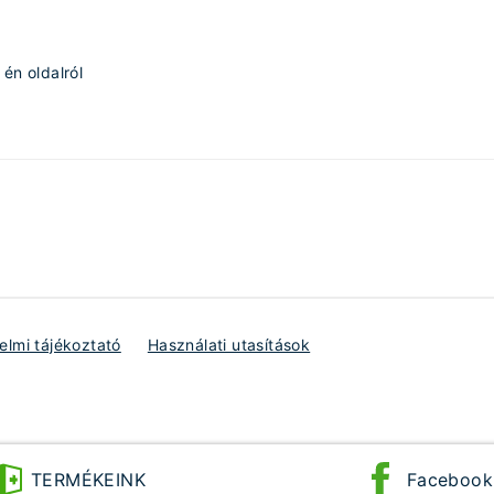
én oldalról
lmi tájékoztató
Használati utasítások
TERMÉKEINK
Facebook