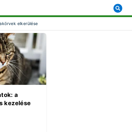
akörvek elkerülése
t Object]
atok: a
s kezelése