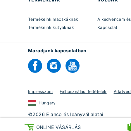
Termékeink macskáknak
A kedvencem és 
Termékeink kutyáknak
Kapcsolat
Maradjunk kapcsolatban
Impresszum
Felhasználási feltételek
Adatvéde
Hungary
©2026 Elanco és leányvállalatai
Bayer Hungária Kft.
ONLINE VÁSÁRLÁS
Utoljára szerkesztve:
2020. Május