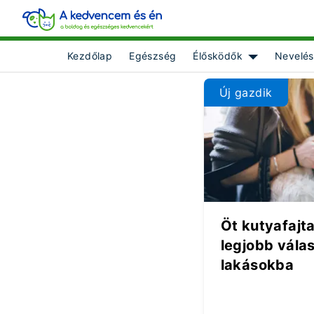
Kezdőlap
Egészség
Élősködők
Nevelés
Show submenu
Új gazdik
Öt kutyafajta
legjobb válas
lakásokba