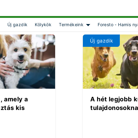
Új gazdik
Kölykök
Termékeink
Foresto - Hamis ny
 for [object Object]
Show submenu for [objec
Új gazdik
, amely a
A hét legjobb k
ztás kis
tulajdonosokn