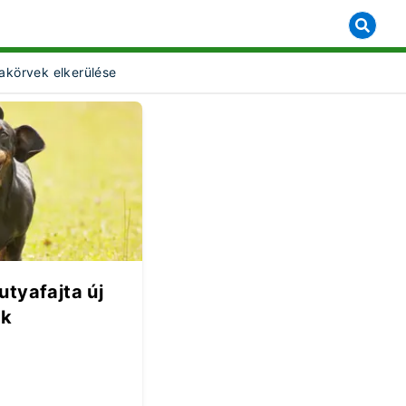
akörvek elkerülése
t Object]
utyafajta új
ak