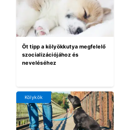
Öt tipp a kölyökkutya megfelelő
szocializációjához és
neveléséhez
Kölykök