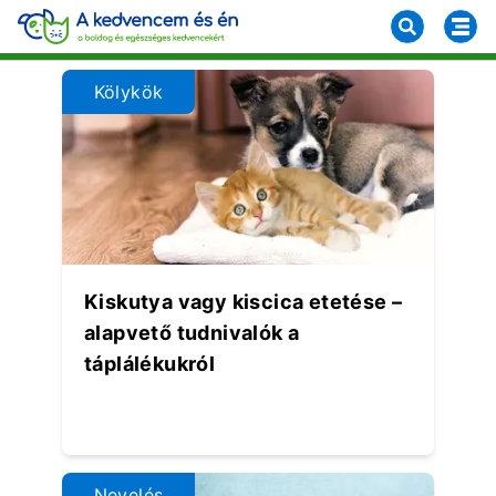
Kölykök
Kiskutya vagy kiscica etetése –
alapvető tudnivalók a
táplálékukról
Nevelés