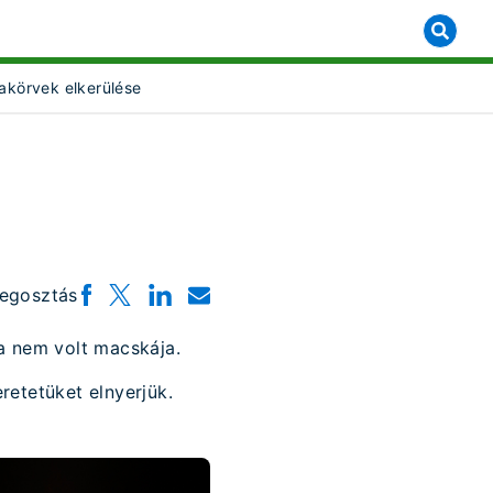
akörvek elkerülése
t Object]
egosztás
a nem volt macskája.
retetüket elnyerjük.