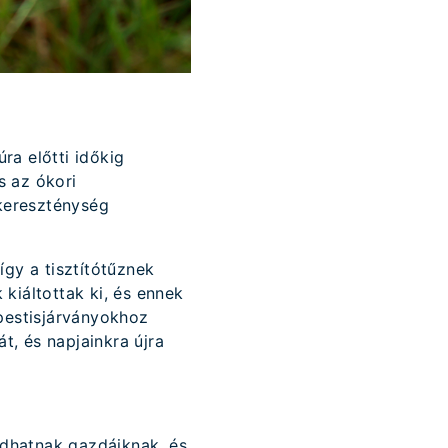
ra előtti időkig
s az ókori
kereszténység
 így a tisztítótűznek
kiáltottak ki, és ennek
 pestisjárványokhoz
, és napjainkra újra
dhatnak gazdáiknak, és