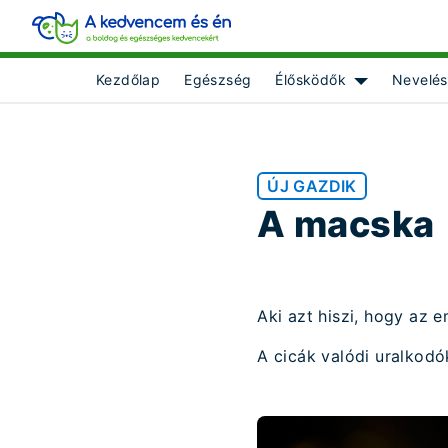
Kezdőlap
Egészség
Élősködők
Nevelés
Show submenu
ÚJ GAZDIK
A macska
Aki azt hiszi, hogy az 
A cicák valódi uralkodó