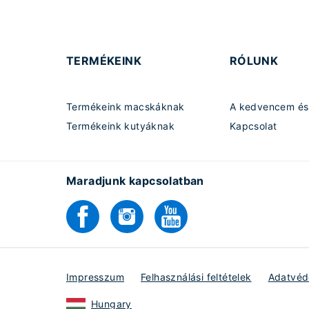
TERMÉKEINK
RÓLUNK
Termékeink macskáknak
A kedvencem és 
Termékeink kutyáknak
Kapcsolat
Maradjunk kapcsolatban
Impresszum
Felhasználási feltételek
Adatvéde
Hungary