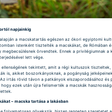
ortól napjainkig
lapján a macskatartás egészen az ókori egyiptomi kultú
ptomban istenként tisztelték a macskákat, de Rómában é
 megbecsülésnek örvendtek. Ennek a privilégiumnak a 
terjedésével lett vége.
 ellenségének tekintett, amit a régi kultuszok tiszteltek,
ák is, akiket boszorkányoknak, a pogányság jelképeinek 
. Az irtás rövid távon a patkányok elszaporodásához és
hogy ezek után újra felismerték a macskák hasznosságát
ettek.
kákat – macska tartása a lakásban
 folyamatosan növekszik, hiszen rengeteg szeretetet a