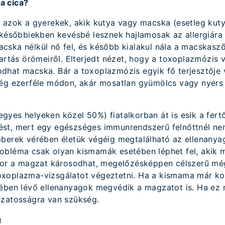
a cica?
t azok a gyerekek, akik kutya vagy macska (esetleg kut
 későbbiekben kevésbé lesznek hajlamosak az allergiára
ska nélkül nő fel, és később kialakul nála a macskaszőr
tartás örömeiről. Elterjedt nézet, hogy a toxoplazmózis 
dhat macska. Bár a toxoplazmózis egyik fő terjesztője 
még ezerféle módon, akár mosatlan gyümölcs vagy nyers 
yes helyeken közel 50%) fiatalkorban át is esik a fert
st, mert egy egészséges immunrendszerű felnőttnél nem
mberek vérében életük végéig megtalálható az ellenanya
obléma csak olyan kismamák esetében léphet fel, akik 
nkor a magzat károsodhat, megelőzésképpen célszerű még
xoplazma-vizsgálatot végeztetni. Ha a kismama már ko
tében lévő ellenanyagok megvédik a magzatot is. Ha ez
ázatosságra van szükség.
g