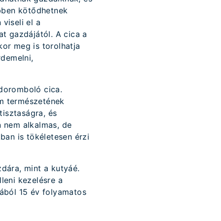
ebben kötődhetnek
iseli el a
at gazdájától. A cica a
kor meg is torolhatja
rdemelni,
doromboló cica.
óm természetének
tisztaságra, és
n nem alkalmas, de
ban is tökéletesen érzi
dára, mint a kutyáé.
lleni kezelésre a
ából 15 év folyamatos