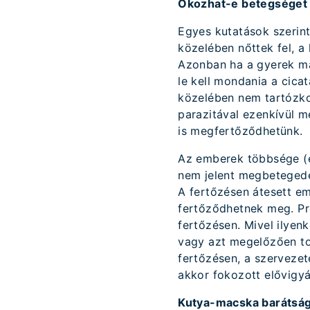
Okozhat-e betegséget 
Egyes kutatások szerin
közelében nőttek fel, a
Azonban ha a gyerek mac
le kell mondania a cica
közelében nem tartózko
parazitával ezenkívül 
is megfertőződhetünk.
Az emberek többsége (eg
nem jelent megbetegedé
A fertőzésen átesett e
fertőződhetnek meg. Pr
fertőzésen. Mivel ilye
vagy azt megelőzően to
fertőzésen, a szerveze
akkor fokozott elővigy
Kutya-macska barátsá