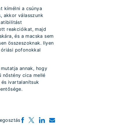
at kímélni a csúnya
s, akkor válasszunk
tibilitást
tt reakcióikat, majd
cskára, és a macska sem
esen összeszoknak. Ilyen
 óriási pofonokkal
 mutatja annak, hogy
ű nőstény cica mellé
és ivartalanítsuk
lentősége.
egosztás