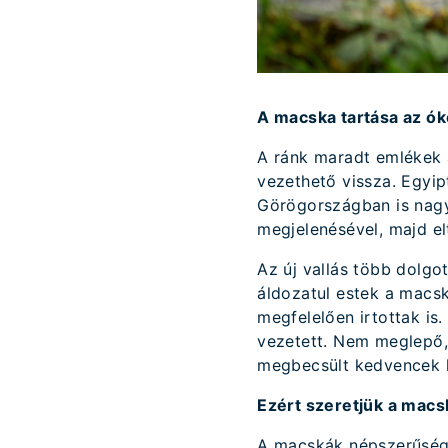
A macska tartása az ók
A ránk maradt emlékek a
vezethető vissza. Egyi
Görögországban is nagy
megjelenésével, majd el
Az új vallás több dolgot
áldozatul estek a macsk
megfelelően irtottak is
vezetett. Nem meglepő, 
megbecsült kedvencek l
Ezért szeretjük a macs
A macskák népszerűsége