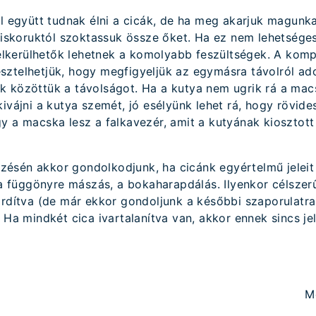
ól együtt tudnak élni a cicák, de ha meg akarjuk magunk
 kiskoruktól szoktassuk össze őket. Ha ez nem lehetsége
 elkerülhetők lehetnek a komolyabb feszültségek. A kompa
ztelhetjük, hogy megfigyeljük az egymásra távolról ado
k közöttük a távolságot. Ha a kutya nem ugrik rá a ma
kivájni a kutya szemét, jó esélyünk lehet rá, hogy rövid
y a macska lesz a falkavezér, amit a kutyának kiosztott
ésén akkor gondolkodjunk, ha cicánk egyértelmű jeleit
t a függönyre mászás, a bokaharapdálás. Ilyenkor célszer
ordítva (de már ekkor gondoljunk a későbbi szaporulatra 
. Ha mindkét cica ivartalanítva van, akkor ennek sincs je
M