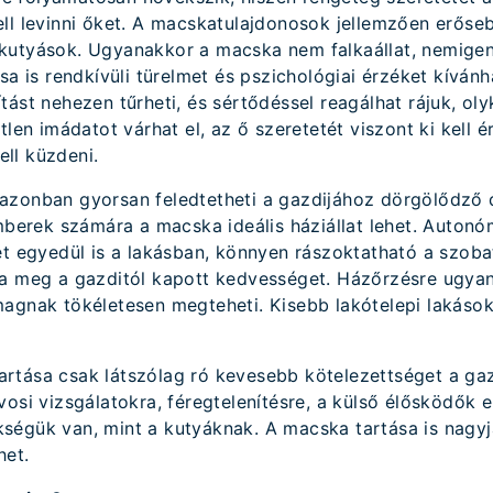
ell levinni őket. A macskatulajdonosok jellemzően erős
utyások. Ugyanakkor a macska nem falkaállat, nemigen v
sa is rendkívüli türelmet és pszichológiai érzéket kívánh
ást nehezen tűrheti, és sértődéssel reagálhat rájuk, oly
tlen imádatot várhat el, az ő szeretetét viszont ki kell é
ll küzdeni.
azonban gyorsan feledtetheti a gazdijához dörgölődző 
emberek számára a macska ideális háziállat lehet. Auton
et egyedül is a lakásban, könnyen rászoktatható a szoba
ja meg a gazditól kapott kedvességet. Házőrzésre ugya
agnak tökéletesen megteheti. Kisebb lakótelepi lakások
rtása csak látszólag ró kevesebb kötelezettséget a gaz
osi vizsgálatokra, féregtelenítésre, a külső élősködők e
ségük van, mint a kutyáknak. A macska tartása is nagyj
het.