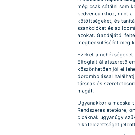
még csak sétálni sem k
kedvencünkhöz, mint a k
kötöttségeket, és tanítá
szankciókat és az idomít
azokat. Gazdájától felté
megbecsüléséért meg ke
Ezeket a nehézségeket 
Elfoglalt állatszerető 
köszönhetően jól el leh
dorombolással hálálhat
társnak és szeretetcsom
magát.
Ugyanakkor a macska ta
Rendszeres etetésre, orv
cicáknak ugyanúgy szük
elkötelezettséget jelent