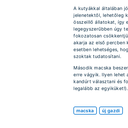
A kutyákkal általában j
jelenetektől, lehetőleg
összeillő állatokat, így
legegyszerűbben úgy tes
fokozatosan csökkentjü
akarja az első percben 
esetben lehetséges, hog
szoktak tudatosítani.
Második macska beszerz
erre vágyik. Ilyen lehe
kandúrt választani és f
legalább az egyiküket!)
macska
új gazdi