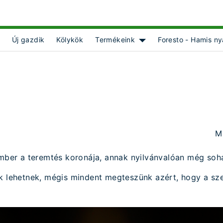
Új gazdik
Kölykök
Termékeink
Foresto - Hamis ny
 for [object Object]
Show submenu for [objec
M
ember a teremtés koronája, annak nyilvánvalóan még soh
k lehetnek, mégis mindent megteszünk azért, hogy a sze