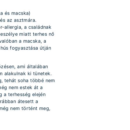
ya és macska)
 és az asztmára.
-allergia, a családnak
veszélye miatt terhes nő
valóban a macska, a
hús fogyasztása útján
őzésen, ami általában
 alakulnak ki tünetek.
g, tehát soha többé nem
még nem estek át a
 a terhesség elején
rábban átesett a
 még nem történt meg,