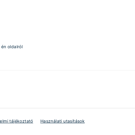
én oldalról
lmi tájékoztató
Használati utasítások