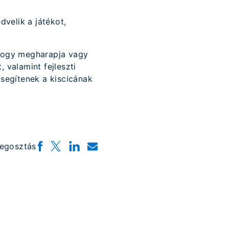
dvelik a játékot,
 hogy megharapja vagy
 valamint fejleszti
 segítenek a kiscicának
egosztás