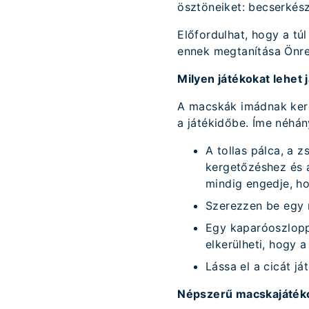
ösztöneiket: becserkész
Előfordulhat, hogy a tú
ennek megtanítása Önre
Milyen játékokat lehet j
A macskák imádnak kerge
a játékidőbe. Íme néhány
A tollas pálca, a z
kergetőzéshez és 
mindig engedje, ho
Szerezzen be egy m
Egy kaparóoszloppa
elkerülheti, hogy a
Lássa el a cicát j
Népszerű macskajáték