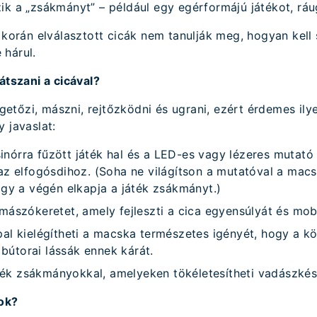
ik a „zsákmányt” – például egy egérformájú játékot, ráu
l korán elválasztott cicák nem tanulják meg, hogyan kell 
 hárul.
átszani a cicával?
tőzi, mászni, rejtőzködni és ugrani, ezért érdemes ilye
 javaslat:
sinórra fűzött játék hal és a LED-es vagy lézeres mutató 
az elfogósdihoz. (Soha ne világítson a mutatóval a mac
gy a végén elkapja a játék zsákmányt.)
ászókeretet, amely fejleszti a cica egyensúlyát és mobi
l kielégítheti a macska természetes igényét, hogy a kör
 bútorai lássák ennek kárát.
áték zsákmányokkal, amelyeken tökéletesítheti vadászkés
ok?