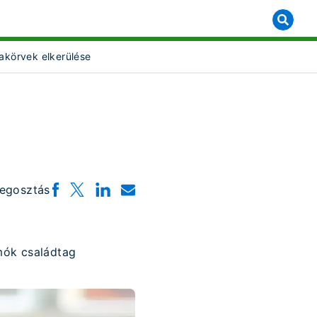
akörvek elkerülése
t Object]
egosztás
mók családtag