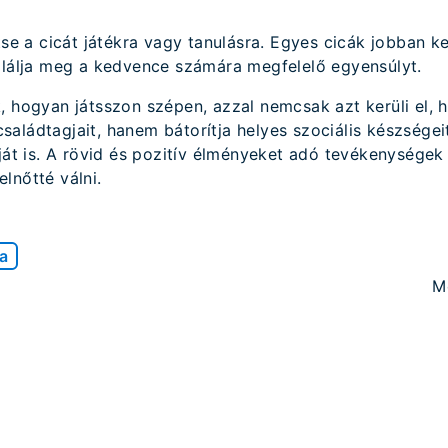
se a cicát játékra vagy tanulásra. Egyes cicák jobban ke
lálja meg a kedvence számára megfelelő egyensúlyt.
, hogyan játsszon szépen, azzal nemcsak azt kerüli el,
aládtagjait, hanem bátorítja helyes szociális készségeit,
óját is. A rövid és pozitív élményeket adó tevékenységek
lnőtté válni.
a
M