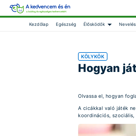
Kezdőlap
Egészség
Élősködők
Nevelés
Show submenu
KÖLYKÖK
Hogyan já
Olvassa el, hogyan fogla
A cicákkal való játék 
koordinációs, szociális,