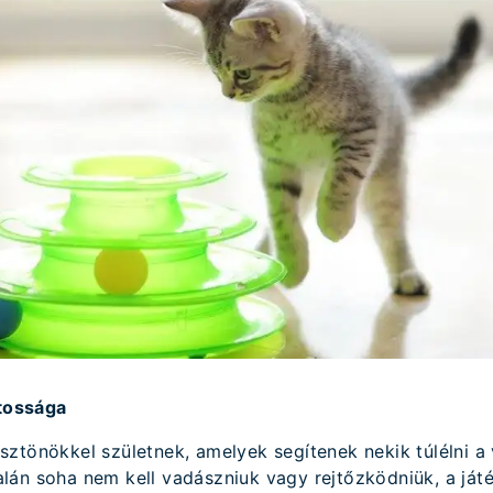
ntossága
ztönökkel születnek, amelyek segítenek nekik túlélni a 
án soha nem kell vadászniuk vagy rejtőzködniük, a játé