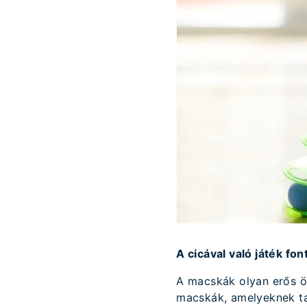
A cicával való játék fo
A macskák olyan erős ös
macskák, amelyeknek tal