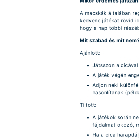
Mikor érdemes játszani
A macskák általában reg
kedvenc játékát rövid i
hogy a nap többi részé
Mit szabad és mit nem
Ajánlott:
Játsszon a cicával
A játék végén enge
Adjon neki különfé
hasonlítanak (példá
Tiltott:
A játékok során ne
fájdalmat okozó, r
Ha a cica harapdál