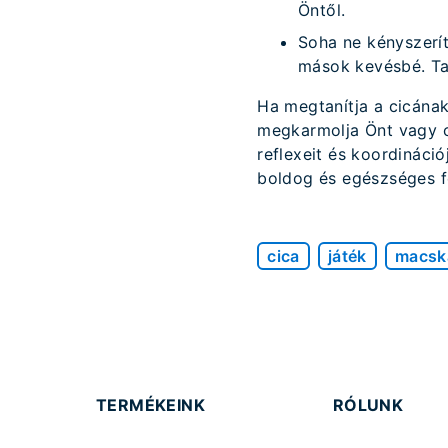
Öntől.
Soha ne kényszerít
mások kevésbé. Ta
Ha megtanítja a cicának
megkarmolja Önt vagy cs
reflexeit és koordináci
boldog és egészséges fe
cica
játék
macsk
TERMÉKEINK
RÓLUNK