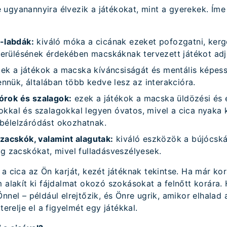
 ugyanannyira élvezik a játékokat, mint a gyerekek. Ím
-labdák:
kiváló móka a cicának ezeket pofozgatni, kerge
kerülésének érdekében macskáknak tervezett játékot adj
ek a játékok a macska kíváncsiságát és mentális képessé
ennük, általában több kedve lesz az interakcióra.
nórok és szalagok:
ezek a játékok a macska üldözési és 
órokkal és szalagokkal legyen óvatos, mivel a cica nyaka
, bélelzáródást okozhatnak.
zacskók, valamint alagutak:
kiváló eszközök a bújócsk
g zacskókat, mivel fulladásveszélyesek.
 a cica az Ön karját, kezét játéknak tekintse. Ha már k
m alakít ki fájdalmat okozó szokásokat a felnőtt korára.
nnel – például elrejtőzik, és Önre ugrik, amikor elhalad a
terelje el a figyelmét egy játékkal.