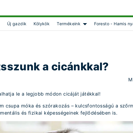
Új gazdik
Kölykök
Termékeink
Foresto - Hamis ny
 for [object Object]
Show submenu for [objec
tsszunk a cicánkkal?
M
lhatja le a legjobb módon cicáját játékkal!
nem csupa móka és szórakozás – kulcsfontosságú a szőr
 mentális és fizikai képességeinek fejlődésében is.