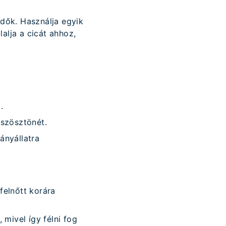
idők. Használja egyik
alja a cicát ahhoz,
.
ászösztönét.
ányállatra
felnőtt korára
 mivel így félni fog