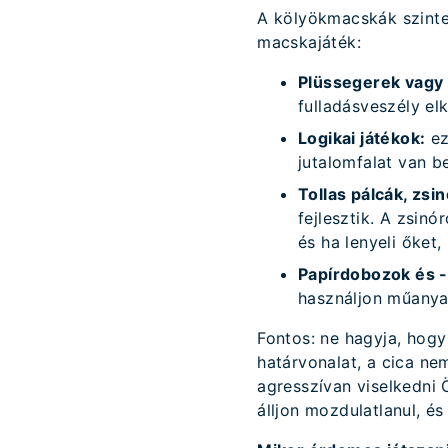
A kölyökmacskák szinte
macskajáték:
Plüssegerek vagy 
fulladásveszély el
Logikai játékok:
ez
jutalomfalat van b
Tollas pálcák, zsi
fejlesztik. A zsin
és ha lenyeli őket
Papírdobozok és -
használjon műanya
Fontos: ne hagyja, hogy
határvonalat, a cica ne
agresszívan viselkedni Ö
álljon mozdulatlanul, és 