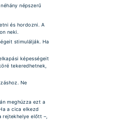
e néhány népszerű
tni és hordozni. A
on neki.
geit stimulálják. Ha
elkapási képességeit
 köré tekeredhetnek,
ázáshoz. Ne
orán meghúzza ezt a
 Ha a cica elkezd
 rejtekhelye előtt –,