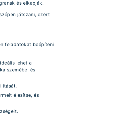
granak és elkapják.
szépen játszani, ezért
n feladatokat beépíteni
ideális lehet a
ska szemébe, és
litását.
meit élesítse, és
zségeit.