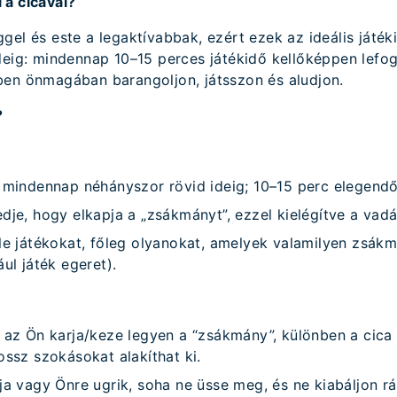
 a cicával?
gel és este a legaktívabbak, ezért ezek az ideális játék
deig: mindennap 10–15 perces játékidő kellőképpen lefogl
ben önmagában barangoljon, játsszon és aludjon.
?
 mindennap néhányszor rövid ideig; 10–15 perc elegendő
dje, hogy elkapja a „zsákmányt”, ezzel kielégítve a vad
le játékokat, főleg olyanokat, amelyek valamilyen zsákm
ul játék egeret).
 az Ön karja/keze legyen a “zsákmány”, különben a cica 
ossz szokásokat alakíthat ki.
ja vagy Önre ugrik, soha ne üsse meg, és ne kiabáljon rá,