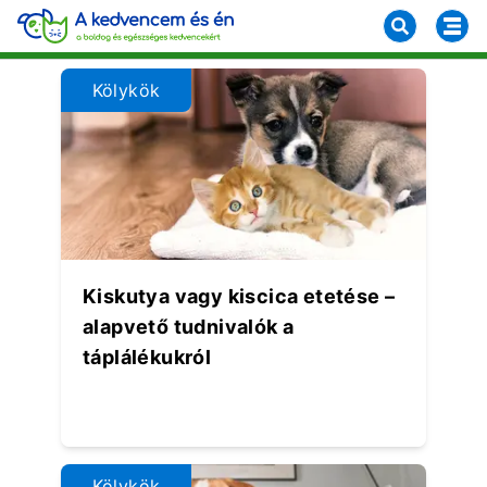
Kölykök
Kiskutya vagy kiscica etetése –
alapvető tudnivalók a
táplálékukról
Kölykök