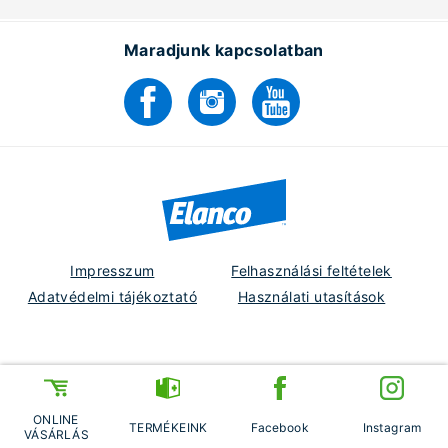
Maradjunk kapcsolatban
Impresszum
Felhasználási feltételek
Adatvédelmi tájékoztató
Használati utasítások
Hungary
PM-HU-22-0282
ONLINE
TERMÉKEINK
Facebook
Instagram
©2026 Elanco és leányvállalatai
VÁSÁRLÁS