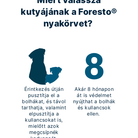
Miért válassza
kutyájának a Foresto®
nyakörvet?
Érintkezés útján
Akár 8 hónapon
pusztítja el a
át is védelmet
bolhákat, és távol
nyújthat a bolhák
tarthatja, valamint
és kullancsok
elpusztítja a
ellen.
kullancsokat is,
mielőtt azok
megcsípnék