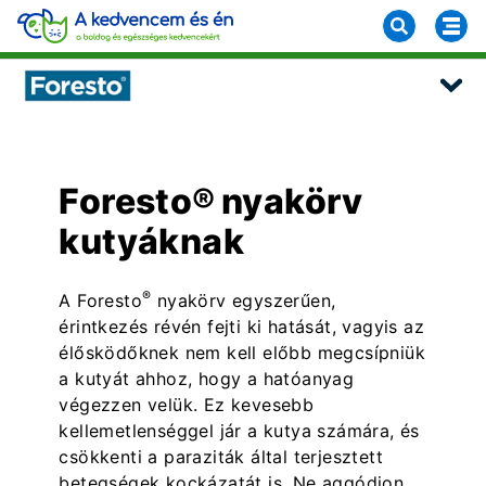
Foresto® nyakörv
kutyáknak
®
A Foresto
nyakörv egyszerűen,
érintkezés révén fejti ki hatását, vagyis az
élősködőknek nem kell előbb megcsípniük
a kutyát ahhoz, hogy a hatóanyag
végezzen velük. Ez kevesebb
kellemetlenséggel jár a kutya számára, és
csökkenti a paraziták által terjesztett
betegségek kockázatát is. Ne aggódjon,