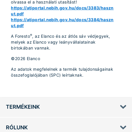
olvassa el a használati utasítást!
https://atiportal.nebih.gov.hu/docs/3383/haszn
ut.pdf
https://atiportal.nebih.gov.hu/docs/3384/haszn
ut.pdf
®
A Foresto
, az Elanco és az átlós sáv védjegyek,
melyek az Elanco vagy leányvállalatainak
birtokában vannak.
©2026 Elanco
Az adatok megfelelnek a termék tulajdonságainak
összefoglalójában (SPC) leírtaknak.
TERMÉKEINK
RÓLUNK