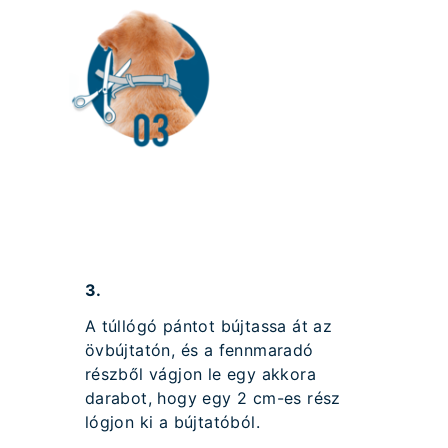
3.
A túllógó pántot bújtassa át az
övbújtatón, és a fennmaradó
részből vágjon le egy akkora
darabot, hogy egy 2 cm-es rész
lógjon ki a bújtatóból.